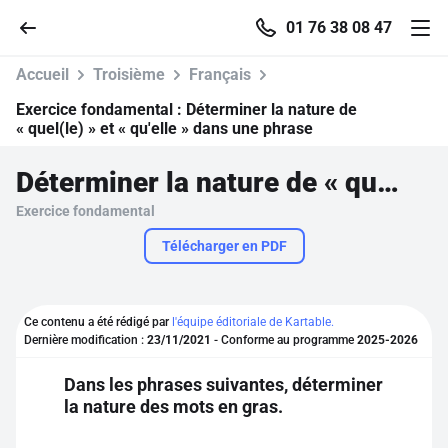
01 76 38 08 47
Accueil
Troisième
Français
Exercice fondamental :
Déterminer la nature de
« quel(le) » et « qu'elle » dans une phrase
Accueil
Déterminer la nature de « quel(le) » et « qu'elle » dans une phrase
Exercice fondamental
Parcourir
Télécharger en PDF
Recherche
Ce contenu a été rédigé par
l'équipe éditoriale de Kartable.
Se connecter
Dernière modification :
23/11/2021
- Conforme au programme
2025-2026
Dans les phrases suivantes, déterminer
S'inscrire gratuitement
la nature des mots en gras.
Pour profiter de 10 contenus offerts.