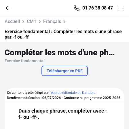
01 76 38 08 47
Accueil
CM1
Français
Exercice fondamental :
Compléter les mots d'une phrase
par -f ou -ff
Accueil
Compléter les mots d'une phrase par -f ou -ff
Exercice fondamental
Parcourir
Télécharger en PDF
Recherche
Ce contenu a été rédigé par
l'équipe éditoriale de Kartable.
Se connecter
Dernière modification :
06/07/2026
- Conforme au programme
2025-2026
Dans chaque phrase, compléter avec -
S'inscrire gratuitement
f- ou -ff-.
Pour profiter de 10 contenus offerts.