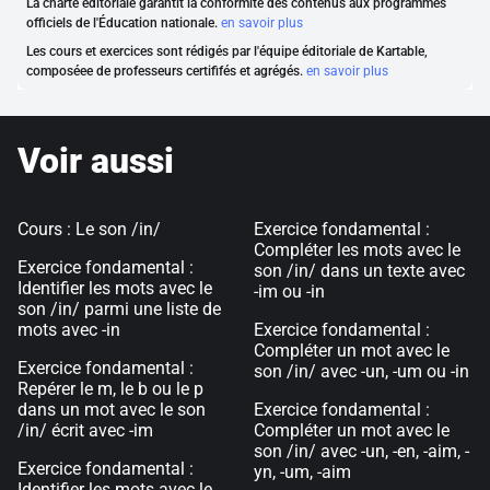
La charte éditoriale garantit la conformité des contenus aux programmes
officiels de l'Éducation nationale.
en savoir plus
Les cours et exercices sont rédigés par l'équipe éditoriale de Kartable,
composéee de professeurs certififés et agrégés.
en savoir plus
Voir aussi
Cours : Le son /in/
Exercice fondamental :
Compléter les mots avec le
Exercice fondamental :
son /in/ dans un texte avec
Identifier les mots avec le
-im ou -in
son /in/ parmi une liste de
mots avec -in
Exercice fondamental :
Compléter un mot avec le
Exercice fondamental :
son /in/ avec -un, -um ou -in
Repérer le m, le b ou le p
dans un mot avec le son
Exercice fondamental :
/in/ écrit avec -im
Compléter un mot avec le
son /in/ avec -un, -en, -aim, -
Exercice fondamental :
yn, -um, -aim
Identifier les mots avec le