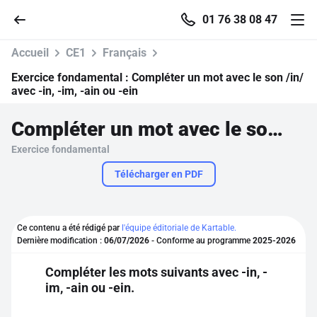
01 76 38 08 47
Accueil
CE1
Français
Exercice fondamental :
Compléter un mot avec le son /in/
avec -in, -im, -ain ou -ein
Accueil
Compléter un mot avec le son /in/ avec -in, -im, -ain ou -ein
Exercice fondamental
Parcourir
Télécharger en PDF
Recherche
Ce contenu a été rédigé par
l'équipe éditoriale de Kartable.
Se connecter
Dernière modification :
06/07/2026
- Conforme au programme
2025-2026
Compléter les mots suivants avec -in, -
S'inscrire gratuitement
im, -ain ou -ein.
Pour profiter de 10 contenus offerts.