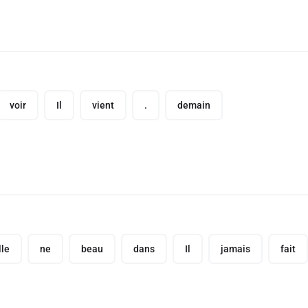
voir
Il
vient
.
demain
lle
ne
beau
dans
Il
jamais
fait