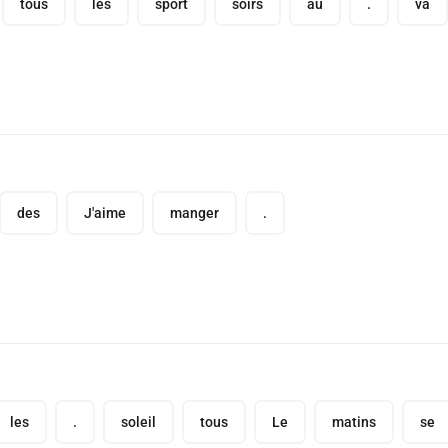
tous
les
sport
soirs
au
.
va
des
J'aime
manger
.
les
.
soleil
tous
Le
matins
se