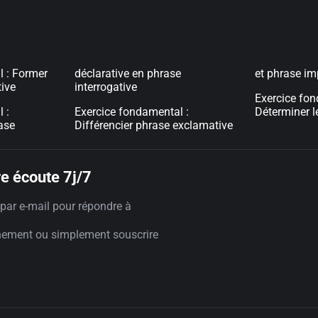
l : Former
déclarative en phrase
et phrase im
tive
interrogative
Exercice fon
 :
Exercice fondamental :
Déterminer l
ase
Différencier phrase exclamative
e écoute 7j/7
par e-mail pour répondre à
nement ou simplement souscrire