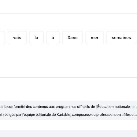
vais
la
à
Dans
mer
semaines
ntit la conformité des contenus aux programmes officiels de l'Éducation nationale.
en 
nt rédigés par l'équipe éditoriale de Kartable, composéee de professeurs certififés et