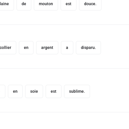
laine
de
mouton
est
douce.
collier
en
argent
a
disparu.
e
en
soie
est
sublime.