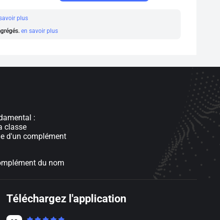
savoir plus
 agrégés.
en savoir plus
damental :
a classe
e d'un complément
complément du nom
Téléchargez l'application