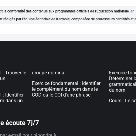
ntit la conformité des contenus aux programmes officiels de l'Éducation nationale.
en 
nt rédigés par l'équipe éditoriale de Kartable, composéee de professeurs certififés et
 : Trouver le
groupe nominal
Exercice fon
 un
Déterminer l
Exercice fondamental : Identifier
grammatical
le complément du nom dans le
du nom
: Identifier
COD ou le COI d'une phrase
om dans un
Cours : Le 
e écoute 7j/7
par e-mail pour répondre à