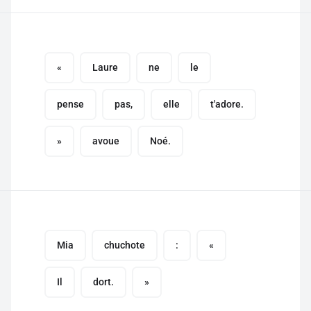
«
Laure
ne
le
pense
pas,
elle
t'adore.
»
avoue
Noé.
Mia
chuchote
:
«
Il
dort.
»