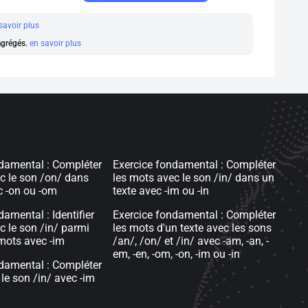
savoir plus
 agrégés.
en savoir plus
damental : Compléter
Exercice fondamental : Compléter
c le son /on/ dans
les mots avec le son /in/ dans un
c -on ou -om
texte avec -im ou -in
amental : Identifier
Exercice fondamental : Compléter
c le son /in/ parmi
les mots d'un texte avec les sons
 mots avec -im
/an/, /on/ et /in/ avec -am, -an, -
em, -en, -om, -on, -im ou -in
damental : Compléter
le son /in/ avec -im