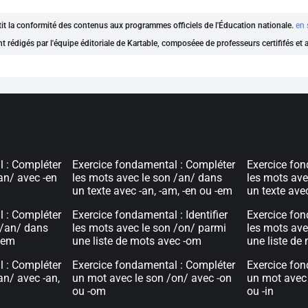
ntit la conformité des contenus aux programmes officiels de l'Éducation nationale.
en 
nt rédigés par l'équipe éditoriale de Kartable, composéee de professeurs certififés et
l : Compléter
Exercice fondamental : Compléter
Exercice fon
an/ avec -en
les mots avec le son /an/ dans
les mots ave
un texte avec -an, -am, -en ou -em
un texte ave
l : Compléter
Exercice fondamental : Identifier
Exercice fond
 /an/ dans
les mots avec le son /on/ parmi
les mots ave
 -em
une liste de mots avec -om
une liste de
l : Compléter
Exercice fondamental : Compléter
Exercice fon
an/ avec -an,
un mot avec le son /on/ avec -on
un mot avec 
ou -om
ou -in