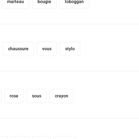
marteau
bougie
toboggan
chaussure
vous
stylo
rose
sous
crayon