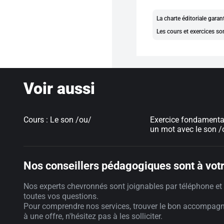
La charte éditoriale gara
Les cours et exercices so
Voir aussi
Cours : Le son /ou/
Exercice fondamenta
un mot avec le son /
Nos conseillers pédagogiques sont à votr
Nos experts chevronnés sont joignables par téléphone et 
toutes vos questions.
Pour comprendre nos services, trouver le bon accompag
à une offre, n'hésitez pas à les solliciter.