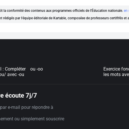
ntit la conformité des contenus aux programmes officiels de l'Éducation nationale.
en 
nt rédigés par l'équipe éditoriale de Kartable, composéee de professeurs certififés et
l : Compléter
ou -oo
Exercice fon
ou/ avec -ou
les mots ave
e écoute 7j/7
par e-mail pour répondre à
nement ou simplement souscrire