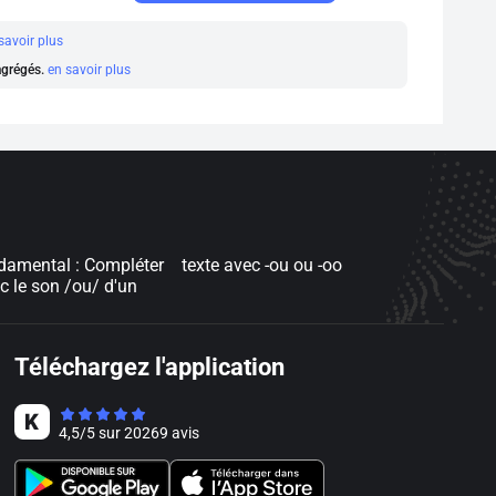
savoir plus
 agrégés.
en savoir plus
damental : Compléter
texte avec -ou ou -oo
c le son /ou/ d'un
Téléchargez l'application
4,5
/
5
sur
20269
avis