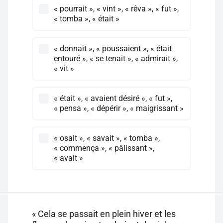
« pourrait », « vint », « rêva », « fut »,
« tomba », « était »
« donnait », « poussaient », « était
entouré », « se tenait », « admirait »,
« vit »
« était », « avaient désiré », « fut »,
« pensa », « dépérir », « maigrissant »
« osait », « savait », « tomba »,
« commença », « pâlissant »,
« avait »
« Cela se passait en plein hiver et les