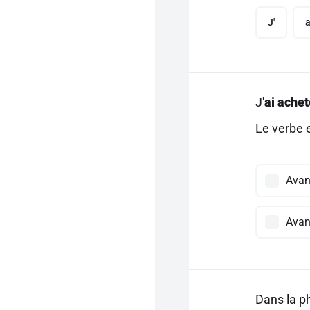
J'
a
J'
ai achet
Le verbe e
Avant
Avan
Dans la ph