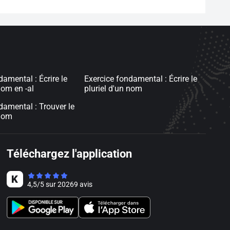
amental : Écrire le
Exercice fondamental : Écrire le
nom en -al
pluriel d'un nom
damental : Trouver le
 nom
Téléchargez l'application
4,5
/
5
sur
20269
avis