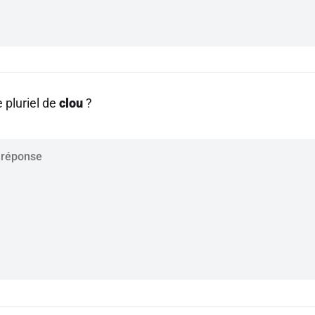
e pluriel de
clou
?