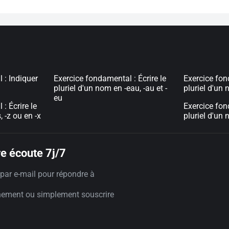
 : Indiquer
Exercice fondamental : Écrire le
Exercice fond
pluriel d'un nom en -eau, -au et -
pluriel d'un 
eu
: Écrire le
Exercice fon
, -z ou en -x
pluriel d'un
e écoute 7j/7
par e-mail pour répondre à
nement ou simplement souscrire