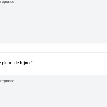
e pluriel de
bijou
?