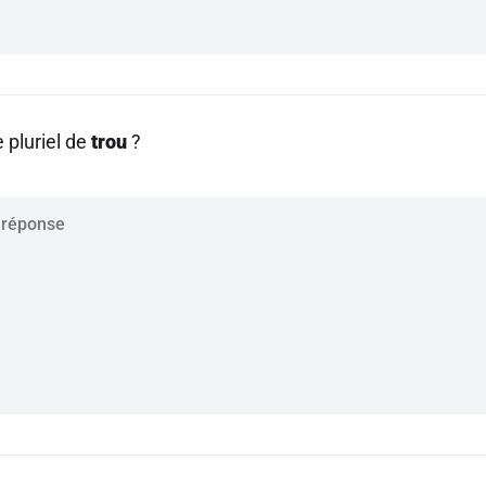
e pluriel de
trou
?