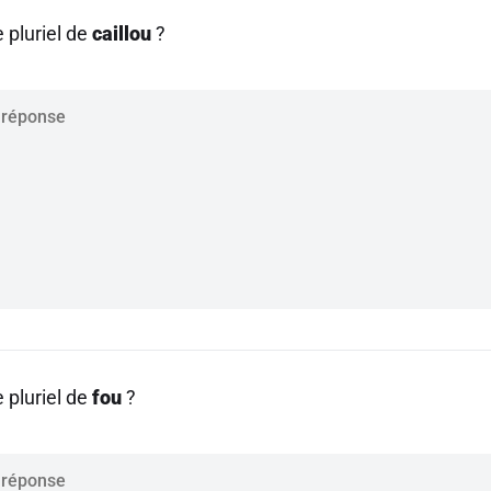
e pluriel de
caillou
?
e pluriel de
fou
?