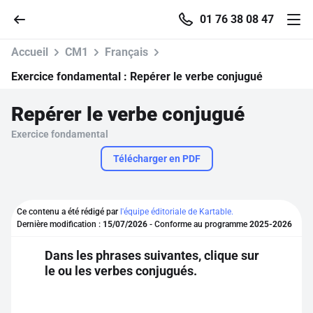
01 76 38 08 47
Accueil
CM1
Français
Exercice fondamental :
Repérer le verbe conjugué
Repérer le verbe conjugué
Accueil
Exercice fondamental
Parcourir
Télécharger en PDF
Recherche
Ce contenu a été rédigé par
l'équipe éditoriale de Kartable.
Dernière modification :
15/07/2026
- Conforme au programme
2025-2026
Se connecter
Dans les phrases suivantes, clique sur
le ou les verbes conjugués.
S'inscrire gratuitement
Pour profiter de 10 contenus offerts.