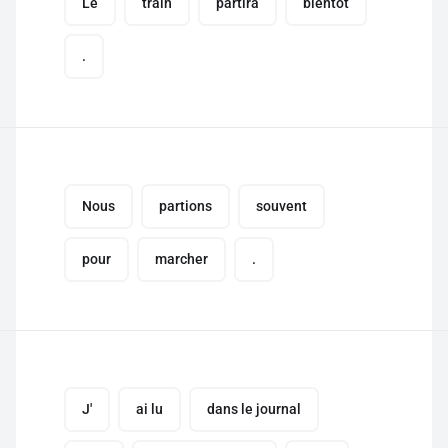
Le
train
partira
bientôt
.
Nous
partions
souvent
pour
marcher
.
J'
ai lu
dans le journal