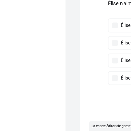
Élise n'ai
Élise
Élis
Élise
Élise
La charte éditoriale gara