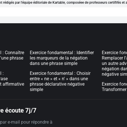
nt rédigés par l'équipe éditoriale de Kartable, composéee de professeurs certififés et
 : Connaître
Exercice fondamental : Identifier
Exercice fon
d'une phrase
les marqueurs de la négation
Remplacer l'
dans une phrase simple
un autre adv
négation da
 :
Exercice fondamental : Choisir
négative sim
rase
entre « ne » et « n' » dans une
t affirmative
phrase déclarative négative
Exercice fon
simple
Transformer
e écoute 7j/7
par e-mail pour répondre à