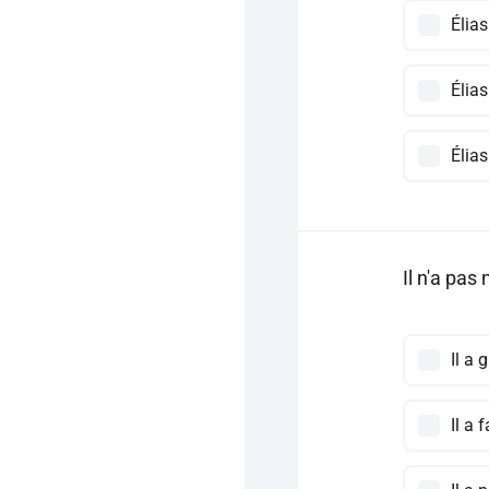
Élias
Élias
Élia
Il n'a pas 
Il a 
Il a 