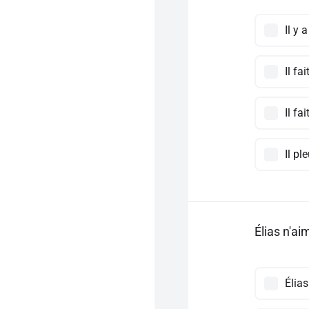
Il y 
Il fa
Il fa
Il pl
Élias n'ai
Élias