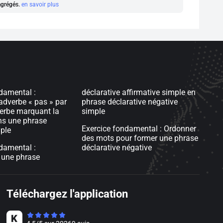
 agrégés.
en savoir plus
damental :
déclarative affirmative simple en
adverbe « pas » par
phrase déclarative négative
erbe marquant la
simple
ns une phrase
Exercice fondamental : Ordonner
ple
des mots pour former une phrase
damental :
déclarative négative
 une phrase
Téléchargez l'application