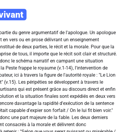
 vivant
t partie du genre argumentatif de l'apologue. Un apologue
cit en vers ou en prose délivrant un enseignement
nstitué de deux parties, le récit et la morale. Pour que la
ise de tous, il importe que le récit soit clair et structuré.
t donc le schéma narratif en campant une situation
: la Peste frappe le royaume (v.1-14), l'intervention de
ateur, ici à travers la figure de l'autorité royale : "Le Lion
it" (v.15). Les péripéties se développent à travers le
rtisans qui est présent grâce au discours direct et enfin
olution et la situation finales sont expédiés en deux vers
encore davantage la rapidité d'exécution de la sentence
était capable d'expier son forfait / On le lui fit bien voir."
 donc une part majeure de la fable. Les deux derniers
ont consacrés à la morale et délivrent donc
à retenir : "Selon que vous serez puissant ou misérable /