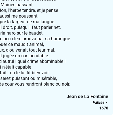
 Moines passant,
ion, l'herbe tendre, et je pense
 aussi me poussant,
 pré la largeur de ma langue.
 droit, puisqu'il faut parler net.
ria haro sur le baudet.
e peu clerc prouva par sa harangue
vouer ce maudit animal,
ux, d'où venait tout leur mal.
ut jugée un cas pendable.
d'autrui ! quel crime abominable !
 n'était capable
it : on le lui fit bien voir.
serez puissant ou misérable,
e cour vous rendront blanc ou noir.
Jean de La Fontaine
Fables
1678