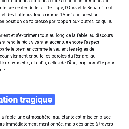
 conférant des attitudes et des fonctions humaines. Ici,
nte bien entendu le roi, "le Tigre, l'Ours et le Renard" font
r et des flatteurs, tout comme "l'Âne" qui lui est un
t en position de faiblesse par rapport aux autres, ce qui lui
lent et s'expriment tout au long de la fable, au discours
ent rend le récit vivant et accentue encore l'aspect
 parle le premier, comme le veulent les règles de
a cour, viennent ensuite les paroles du Renard, qui
tteur hypocrite, et enfin, celles de l'Âne, trop honnête pour
ane.
ation tragique
 la fable, une atmosphère inquiétante est mise en place.
pas immédiatement mentionnée, mais désignée à travers