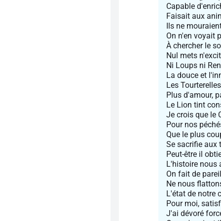
Capable d'enrich
Faisait aux ani
Ils ne mouraient
On n'en voyait 
À chercher le so
Nul mets n'excita
Ni Loups ni Ren
La douce et l'in
Les Tourterelles
Plus d'amour, pa
Le Lion tint con
Je crois que le 
Pour nos péchés
Que le plus cou
Se sacrifie aux 
Peut-être il ob
L'histoire nous
On fait de pare
Ne nous flatton
L'état de notre 
Pour moi, satis
J'ai dévoré for