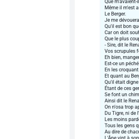
Que m'avaient-il
Même il m'est a
Le Berger.
Je me dévouerai 
Qu'il est bon q
Car on doit souh
Que le plus cou
- Sire, dit le Re
Vos scrupules fo
Eh bien, manger
Est-ce un péché
En les croquan
Et quant au Berg
Qu'il était dign
Étant de ces ge
Se font un chim
Ainsi dit le Rena
On n'osa trop a
Du Tigre, ni de 
Les moins pard
Tous les gens q
Au dire de chacu
L'Âne vint à son