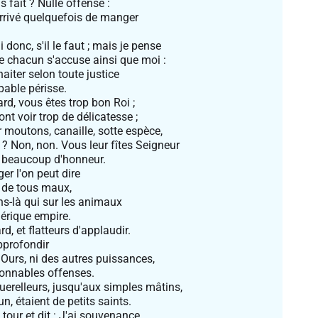
s fait ? Nulle offense :
rrivé quelquefois de manger
donc, s'il le faut ; mais je pense
ue chacun s'accuse ainsi que moi :
aiter selon toute justice
pable périsse.
nard, vous êtes trop bon Roi ;
nt voir trop de délicatesse ;
 moutons, canaille, sotte espèce,
 ? Non, non. Vous leur fîtes Seigneur
t beaucoup d'honneur.
er l'on peut dire
e de tous maux,
ns-là qui sur les animaux
érique empire.
rd, et flatteurs d'applaudir.
pprofondir
l'Ours, ni des autres puissances,
onnables offenses.
uerelleurs, jusqu'aux simples mâtins,
n, étaient de petits saints.
 tour et dit : J'ai souvenance