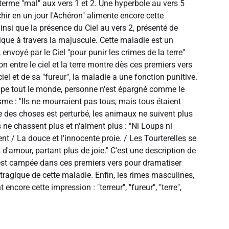
 terme "mal" aux vers 1 et 2. Une hyperbole au vers 5
hir en un jour l'Achéron" alimente encore cette
insi que la présence du Ciel au vers 2, présenté de
ique à travers la majuscule. Cette maladie est un
 envoyé par le Ciel "pour punir les crimes de la terre"
ion entre le ciel et la terre montre dès ces premiers vers
iel et de sa "fureur", la maladie a une fonction punitive.
pe tout le monde, personne n'est épargné comme le
sme : "Ils ne mourraient pas tous, mais tous étaient
re des choses est perturbé, les animaux ne suivent plus
ils ne chassent plus et n'aiment plus : "Ni Loups ni
nt / La douce et l'innocente proie. / Les Tourterelles se
s d'amour, partant plus de joie." C'est une description de
est campée dans ces premiers vers pour dramatiser
tragique de cette maladie. Enfin, les rimes masculines,
 encore cette impression : "terreur", "fureur", "terre",