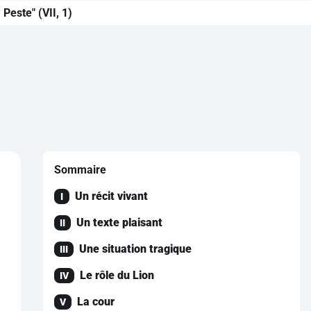
Peste" (VII, 1)
Sommaire
Un récit vivant
I
Un texte plaisant
II
Une situation tragique
III
Le rôle du Lion
IV
La cour
V