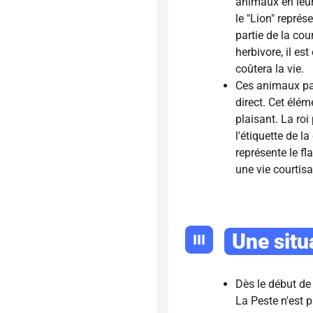
animaux en leur
le "Lion" représe
partie de la cou
herbivore, il es
coûtera la vie.
Ces animaux par
direct. Cet élém
plaisant. La roi
l'étiquette de l
représente le fla
une vie courtis
Une situ
III
Dès le début de
La Peste n'est 