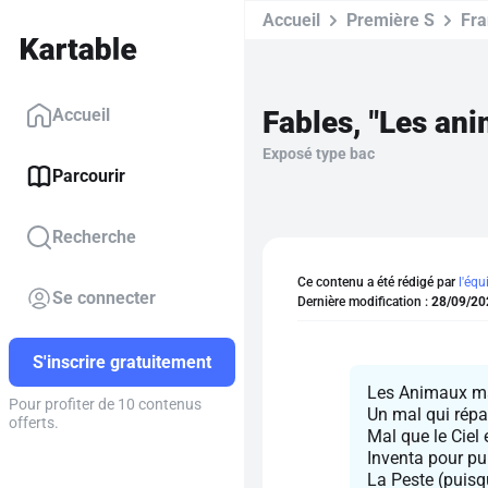
Accueil
Première S
Fra
Fables, "Les ani
Accueil
Exposé type bac
Parcourir
Recherche
Ce contenu a été rédigé par
l'équ
Se connecter
Dernière modification :
28/09/20
S'inscrire gratuitement
Les Animaux ma
Pour profiter de 10 contenus
Un mal qui répan
offerts.
Mal que le Ciel 
Inventa pour pun
La Peste (puisqu