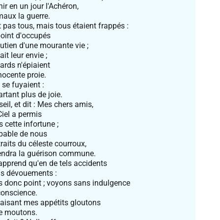
ir en un jour l'Achéron,
maux la guerre.
 pas tous, mais tous étaient frappés :
point d'occupés
utien d'une mourante vie ;
it leur envie ;
ards n'épiaient
nocente proie.
 se fuyaient :
rtant plus de joie.
seil, et dit : Mes chers amis,
Ciel a permis
 cette infortune ;
pable de nous
traits du céleste courroux,
tiendra la guérison commune.
 apprend qu'en de tels accidents
ils dévouements :
s donc point ; voyons sans indulgence
conscience.
faisant mes appétits gloutons
ce moutons.