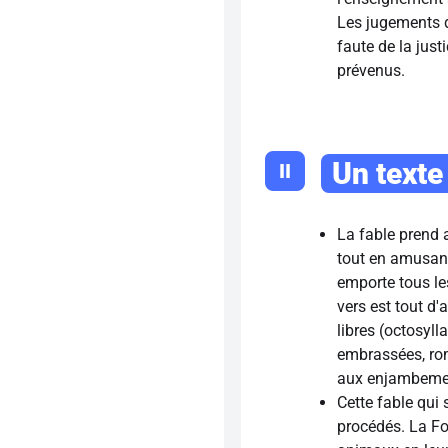
Les jugements de
faute de la just
prévenus.
Un texte
II
La fable prend a
tout en amusan
emporte tous les 
vers est tout d
libres (octosyll
embrassées, rom
aux enjambements
Cette fable qui
procédés. La Fo