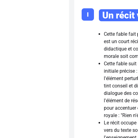
Un récit
I
Cette fable fai
est un court ré
didactique et co
morale soit compr
Cette fable sui
initiale précise 
l'élément perturb
tint conseil et d
dialogue des cou
l'élément de rés
pour accentuer 
royale : "Rien n'
Le récit occupe
vers du texte s
l'enseignement 