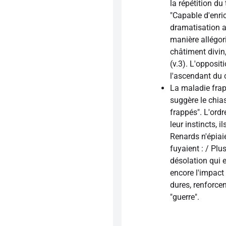
la répétition du
"Capable d'enric
dramatisation a
manière allégor
châtiment divin,
(v.3). L'opposit
l'ascendant du c
La maladie frap
suggère le chia
frappés". L'ord
leur instincts, 
Renards n'épiaie
fuyaient : / Plu
désolation qui 
encore l'impact 
dures, renforcent
"guerre".