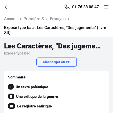
01 76 38 08 47
Accueil
Première S
Français
Exposé type bac :
Les Caractères, "Des jugements" (livre
XII)
Accueil
Les Caractères, "Des jugements" (livre XII)
Exposé type bac
Parcourir
Télécharger en PDF
Recherche
Sommaire
Se connecter
Un texte polémique
I
Une critique de la guerre
II
S'inscrire gratuitement
Le registre satirique
III
Pour profiter de 10 contenus offerts.