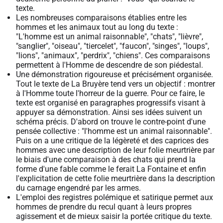
texte.
Les nombreuses comparaisons établies entre les
hommes et les animaux tout au long du texte :
"L'homme est un animal raisonnable", "chats", "lièvre",
"sanglier", "oiseau", "tiercelet", "faucon", "singes", "loups",
"lions", "animaux", "perdrix", "chiens". Ces comparaisons
permettent à l'Homme de descendre de son piédestal.
Une démonstration rigoureuse et précisément organisée.
Tout le texte de La Bruyère tend vers un objectif : montrer
à l'Homme toute l'horreur de la guerre. Pour ce faire, le
texte est organisé en paragraphes progressifs visant à
appuyer sa démonstration. Ainsi ses idées suivent un
schéma précis. D'abord on trouve le contre-point d'une
pensée collective : "l'homme est un animal raisonnable".
Puis on a une critique de la légèreté et des caprices des
hommes avec une description de leur folie meurtrière par
le biais d'une comparaison à des chats qui prend la
forme d'une fable comme le ferait La Fontaine et enfin
l'explicitation de cette folie meurtrière dans la description
du carnage engendré par les armes.
L'emploi des registres polémique et satirique permet aux
hommes de prendre du recul quant à leurs propres
agissement et de mieux saisir la portée critique du texte.