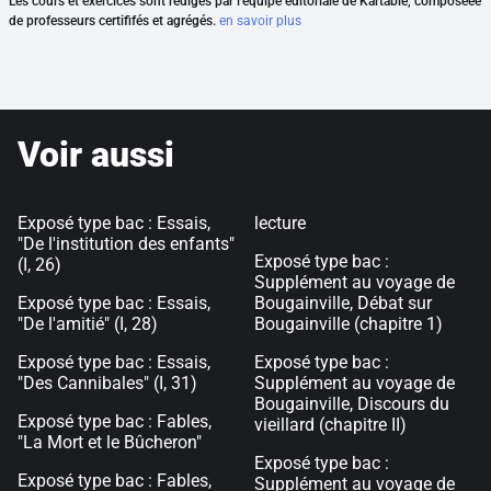
Les cours et exercices sont rédigés par l'équipe éditoriale de Kartable, composéee
de professeurs certififés et agrégés.
en savoir plus
Voir aussi
Exposé type bac : Essais,
lecture
"De l'institution des enfants"
Exposé type bac :
(I, 26)
Supplément au voyage de
Exposé type bac : Essais,
Bougainville, Débat sur
"De l'amitié" (I, 28)
Bougainville (chapitre 1)
Exposé type bac : Essais,
Exposé type bac :
"Des Cannibales" (I, 31)
Supplément au voyage de
Bougainville, Discours du
Exposé type bac : Fables,
vieillard (chapitre II)
"La Mort et le Bûcheron"
Exposé type bac :
Exposé type bac : Fables,
Supplément au voyage de