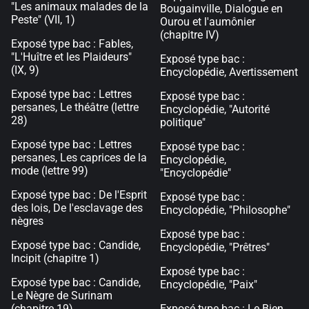
"Les animaux malades de la
Bougainville, Dialogue en
Peste" (VII, 1)
Ourou et l'aumônier
(chapitre IV)
Exposé type bac : Fables,
"L'Huître et les Plaideurs"
Exposé type bac :
(IX, 9)
Encyclopédie, Avertissement
Exposé type bac : Lettres
Exposé type bac :
persanes, Le théâtre (lettre
Encyclopédie, "Autorité
28)
politique"
Exposé type bac : Lettres
Exposé type bac :
persanes, Les caprices de la
Encyclopédie,
mode (lettre 99)
"Encyclopédie"
Exposé type bac : De l'Esprit
Exposé type bac :
des lois, De l'esclavage des
Encyclopédie, "Philosophe"
nègres
Exposé type bac :
Exposé type bac : Candide,
Encyclopédie, "Prêtres"
Incipit (chapitre 1)
Exposé type bac :
Exposé type bac : Candide,
Encyclopédie, "Paix"
Le Nègre de Surinam
(chapitre 19)
Exposé type bac : Le Bien