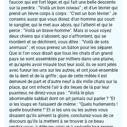
faucon qui est fort léger, et qui fait une belle descente
sur la perdrix : "Voilà un bon oiseau" ; et d'un lévrier qui
prend un lièvre corps à corps : "C'est un bon lévrier." Je
consens aussi que vous disiez d'un homme qui court
le sanglier, qui le met aux abois, qui l'atteint et qui le
perce : "Voilà un brave homme". Mais si vous voyez
deux chiens qui s'aboient, qui s'affrontent, qui se
mordent et se déchirent, vous dites : "Voilà de sots
animaux" ; et vous prenez un bâton pour les séparer.
Que si l'on vous disait que tous les chats d'un grand
pays se sont assemblés par milliers dans une plaine,
et qu'après avoir miaulé tout leur soûl, ils se sont jetés
avec fureur les uns sur les autres, et ont joué ensemble
de la dent et de la griffe ; que de cette mêlée il est
demeuré de part et d'autre neuf à dix mille chats sur la
place, qui ont infecté l'air à dix lieues de là par leur
puanteur, ne diriez-vous pas : "Voilà le plus
abominable sabbat dont on ait jamais ouï parler ? "Et
si les loups en faisaient de même : "Quels hurlements !
quelle boucherie !" Et si les uns ou les autres vous
disaient qu'ils aiment la gloire, concluriez-vous de ce
discours qu'ils la mettent à se trouver à ce beau
rendez-vous, à détruire ainsi et à anéantir leur propre