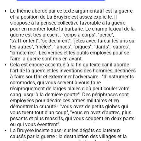
Le thème abordé par ce texte argumentatif est la guerre,
et la position de La Bruyère est assez explicite. Il
s'oppose à la pensée collective favorable à la guerre
pour en montrer toute la barbarie. Le champ lexical de la
guerre est très présent : "corps à corps", "perce",
"s'affrontent", "se déchirent", "jetés avec fureur les uns sur
les autres", "mêlée", "lances", "piques", "dards", "sabres",
"cimeterres". Les verbes et les outils employés pour se
faire la guerre sont mis en avant.
Cela est encore accentué à la fin du texte car il aborde
l'art de la guerre et les inventions des hommes, destinées
à faire souffrir et exterminer l'adversaire : "d'instruments
commodes, qui vous servent à vous faire
réciproquement de larges plaies d'où peut couler votre
sang jusqu'à la dernière goutte". Des périphrases sont
employées pour décrire ces armes militaires et en
démontrer la cruauté : "vous avez de petits globes qui
vous tuent tout d'un coup", "vous en avez d'autres, plus
pesants et plus massifs, qui vous coupent en deux parts
ou qui vous éventrent".
La Bruyère insiste aussi sur les dégâts collatéraux
causés par la guerre : la destruction des villages et la