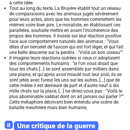
à cette idée.
Tout au long du texte, La Bruyère établit tout un réseau
de comparaisons avec les animaux jugés sévèrement
pour leurs actes, alors que les hommes commettent les
mêmes voire bien pire. Le moraliste, en établissant ces
parallèles, souhaite mettre en avant l'incohérence des
propos des hommes. Il insiste sur leur réaction positive
face aux comportement naturels des animaux : "Vous
dites d'un tiercelet de faucon qui est fort léger, et qui fait
une belle descente sur la perdrix : "Voilà un bon oiseau"".
Il imagine leurs réactions outrées si ceux-ci adoptaient
des comportements humains : "si l'on vous disait que
tous les chats […] se sont assemblés par milliers dans
une plaine, et qu'après avoir miaulé tout leur soûl, ils se
sont jetés avec fureur les uns sur les autres, [...] que de
cette mêlée il est demeuré de part et d'autre neuf à dix
mille chats sur la place, [...] ne diriez-vous pas : "Voilà le
plus abominable sabbat dont on ait jamais ouï parler ?""
Cette métaphore décrivant bien entendu une scène de
bataille meurtrière mais bien humaine.
II
Une critique de la guerre