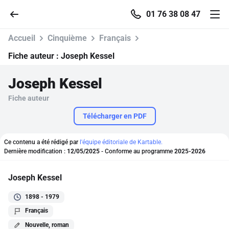
01 76 38 08 47
Accueil
Cinquième
Français
Fiche auteur :
Joseph Kessel
Joseph Kessel
Accueil
Fiche auteur
Parcourir
Télécharger en PDF
Recherche
Ce contenu a été rédigé par
l'équipe éditoriale de Kartable.
Dernière modification :
12/05/2025
- Conforme au programme
2025-2026
Se connecter
Joseph Kessel
1898 - 1979
S'inscrire gratuitement
Français
Pour profiter de 10 contenus offerts.
Nouvelle, roman