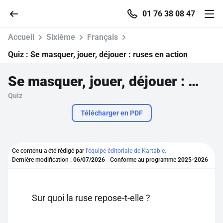
01 76 38 08 47
Accueil
Sixième
Français
Quiz :
Se masquer, jouer, déjouer : ruses en action
Se masquer, jouer, déjouer : ruses en action
Accueil
Quiz
Parcourir
Télécharger en PDF
Recherche
Ce contenu a été rédigé par
l'équipe éditoriale de Kartable.
Dernière modification :
06/07/2026
- Conforme au programme
2025-2026
Se connecter
S'inscrire gratuitement
Sur quoi la ruse repose-t-elle ?
Pour profiter de 10 contenus offerts.