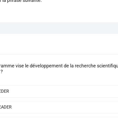
 la phrase suivante.
ramme vise le développement de la recherche scientifiq
 ?
EDER
FEADER