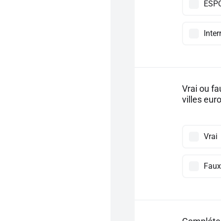
ESP
Inte
Vrai ou f
villes eu
Vrai
Faux