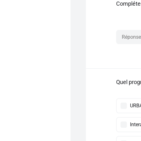
Compléter
Quel prog
URB
Inter