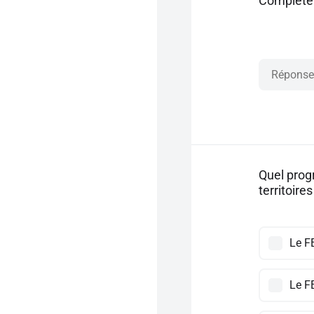
Compléter
Quel prog
territoires
Le F
Le 