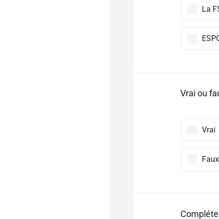
La F
ESP
Vrai ou fa
Vrai
Faux
Compléter