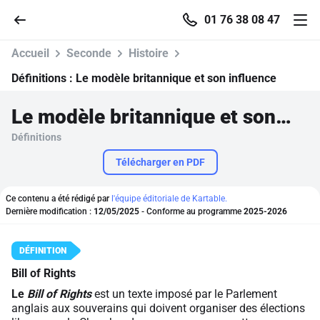
01 76 38 08 47
Accueil
Seconde
Histoire
Définitions :
Le modèle britannique et son influence
Le modèle britannique et son influence
Accueil
Définitions
Parcourir
Télécharger en PDF
Recherche
Ce contenu a été rédigé par
l'équipe éditoriale de Kartable.
Dernière modification :
12/05/2025
- Conforme au programme
2025-2026
Se connecter
Bill of Rights
S'inscrire gratuitement
Le
Bill of Rights
est un texte imposé par le Parlement
Pour profiter de 10 contenus offerts.
anglais aux souverains qui doivent organiser des élections