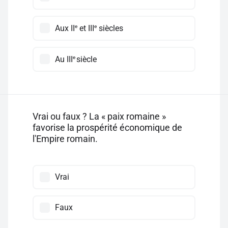
e
e
Aux II
et III
siècles
e
Au III
siècle
Vrai ou faux ? La « paix romaine »
favorise la prospérité économique de
l'Empire romain.
Vrai
Faux