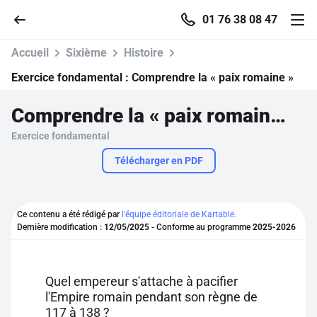
01 76 38 08 47
Accueil
Sixième
Histoire
Exercice fondamental :
Comprendre la « paix romaine »
Comprendre la « paix romaine »
Accueil
Exercice fondamental
Parcourir
Télécharger en PDF
Recherche
Ce contenu a été rédigé par
l'équipe éditoriale de Kartable.
Dernière modification :
12/05/2025
- Conforme au programme
2025-2026
Se connecter
S'inscrire gratuitement
Quel empereur s'attache à pacifier
l'Empire romain pendant son règne de
Pour profiter de 10 contenus offerts.
117 à 138 ?