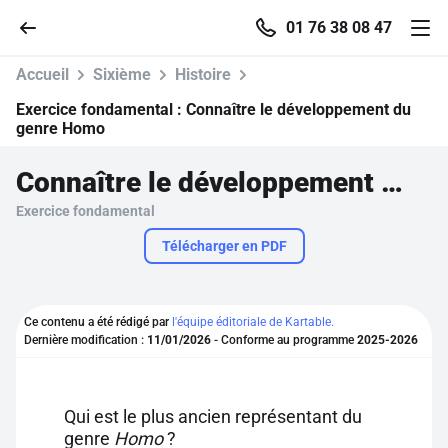
01 76 38 08 47
Accueil
Sixième
Histoire
Exercice fondamental :
Connaître le développement du
genre Homo
Accueil
Connaître le développement du genre Homo
Exercice fondamental
Parcourir
Télécharger en PDF
Recherche
Ce contenu a été rédigé par
l'équipe éditoriale de Kartable.
Se connecter
Dernière modification :
11/01/2026
- Conforme au programme
2025-2026
S'inscrire gratuitement
Qui est le plus ancien représentant du
Pour profiter de 10 contenus offerts.
genre
Homo
?