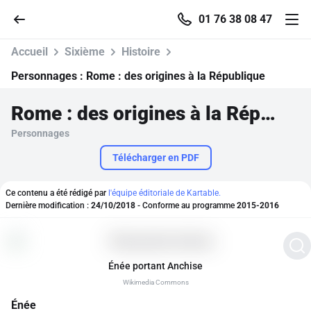
01 76 38 08 47
Accueil
Sixième
Histoire
Personnages :
Rome : des origines à la République
Rome : des origines à la République
Accueil
Personnages
Parcourir
Télécharger en PDF
Recherche
Ce contenu a été rédigé par
l'équipe éditoriale de Kartable.
Dernière modification :
24/10/2018
- Conforme au programme
2015-2016
Se connecter
Énée portant Anchise
S'inscrire gratuitement
Wikimedia Commons
Pour profiter de 10 contenus offerts.
Énée