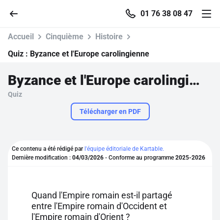
01 76 38 08 47
Accueil
Cinquième
Histoire
Quiz :
Byzance et l'Europe carolingienne
Byzance et l'Europe carolingienne
Accueil
Quiz
Parcourir
Télécharger en PDF
Recherche
Ce contenu a été rédigé par
l'équipe éditoriale de Kartable.
Dernière modification :
04/03/2026
- Conforme au programme
2025-2026
Se connecter
S'inscrire gratuitement
Quand l'Empire romain est-il partagé
entre l'Empire romain d'Occident et
Pour profiter de 10 contenus offerts.
l'Empire romain d'Orient ?