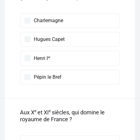
Charlemagne
Hugues Capet
er
Henri I
Pépin le Bref
e
e
Aux X
et XI
siècles, qui domine le
royaume de France ?