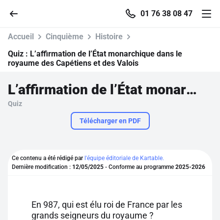
01 76 38 08 47
Accueil
Cinquième
Histoire
Quiz :
L’affirmation de l’État monarchique dans le
royaume des Capétiens et des Valois
Accueil
L’affirmation de l’État monarchique dans le royaume des Capétiens et des Valois
Quiz
Parcourir
Télécharger en PDF
Recherche
Ce contenu a été rédigé par
l'équipe éditoriale de Kartable.
Se connecter
Dernière modification :
12/05/2025
- Conforme au programme
2025-2026
S'inscrire gratuitement
En 987, qui est élu roi de France par les
Pour profiter de 10 contenus offerts.
grands seigneurs du royaume ?