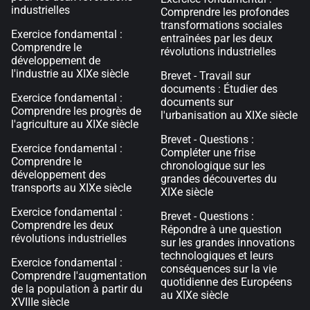
industrielles
Comprendre les profondes
transformations sociales
Exercice fondamental :
entraînées par les deux
Comprendre le
révolutions industrielles
développement de
l'industrie au XIXe siècle
Brevet - Travail sur
documents : Étudier des
Exercice fondamental :
documents sur
Comprendre les progrès de
l'urbanisation au XIXe siècle
l'agriculture au XIXe siècle
Brevet - Questions :
Exercice fondamental :
Compléter une frise
Comprendre le
chronologique sur les
développement des
grandes découvertes du
transports au XIXe siècle
XIXe siècle
Exercice fondamental :
Brevet - Questions :
Comprendre les deux
Répondre à une question
révolutions industrielles
sur les grandes innovations
technologiques et leurs
Exercice fondamental :
conséquences sur la vie
Comprendre l'augmentation
quotidienne des Européens
de la population à partir du
au XIXe siècle
XVIIIe siècle