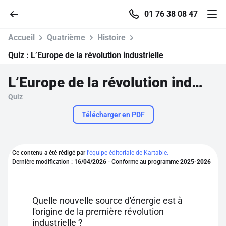
01 76 38 08 47
Accueil
Quatrième
Histoire
Quiz :
L’Europe de la révolution industrielle
L’Europe de la révolution industrielle
Accueil
Quiz
Parcourir
Télécharger en PDF
Recherche
Ce contenu a été rédigé par
l'équipe éditoriale de Kartable.
Dernière modification :
16/04/2026
- Conforme au programme
2025-2026
Se connecter
S'inscrire gratuitement
Quelle nouvelle source d'énergie est à
l'origine de la première révolution
Pour profiter de 10 contenus offerts.
industrielle ?