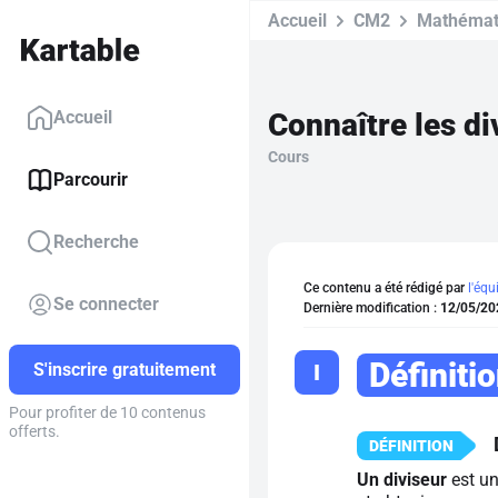
Accueil
CM2
Mathémat
Connaître les di
Accueil
Cours
Parcourir
Recherche
Ce contenu a été rédigé par
l'équ
Se connecter
Dernière modification :
12/05/20
Définitio
I
S'inscrire gratuitement
Pour profiter de 10 contenus
offerts.
Un diviseur
est un