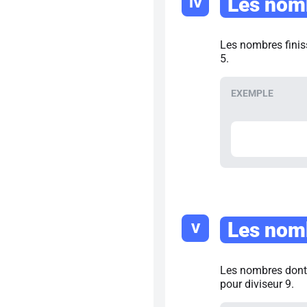
Les nomb
IV
Les nombres finiss
5.
Les nomb
V
Les nombres dont l
pour diviseur 9.