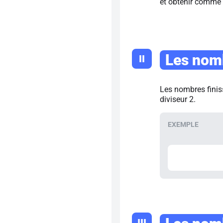
et obtenir comme 
Les nomb
II
Les nombres finissa
diviseur 2.
III