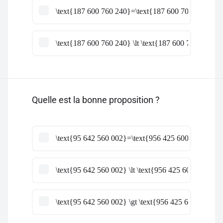
\text{187 600 760 240}=\text{187 600 706 240}
\text{187 600 760 240} \lt \text{187 600 706 240}
Quelle est la bonne proposition ?
\text{95 642 560 002}=\text{956 425 600 002}
\text{95 642 560 002} \lt \text{956 425 600 002}
\text{95 642 560 002} \gt \text{956 425 600 002}