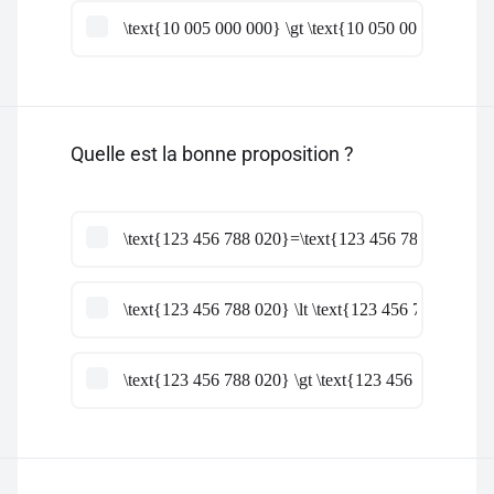
\text{10 005 000 000} \gt \text{10 050 000 000}
Quelle est la bonne proposition ?
\text{123 456 788 020}=\text{123 456 788 030}
\text{123 456 788 020} \lt \text{123 456 788 030}
\text{123 456 788 020} \gt \text{123 456 788 030}