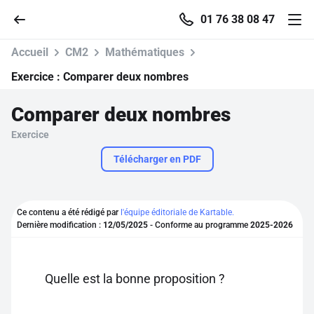
01 76 38 08 47
Accueil
CM2
Mathématiques
Exercice :
Comparer deux nombres
Comparer deux nombres
Accueil
Exercice
Parcourir
Télécharger en PDF
Recherche
Ce contenu a été rédigé par
l'équipe éditoriale de Kartable.
Dernière modification :
12/05/2025
- Conforme au programme
2025-2026
Se connecter
S'inscrire gratuitement
Quelle est la bonne proposition ?
Pour profiter de 10 contenus offerts.