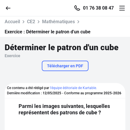
01 76 38 08 47
Accueil
CE2
Mathématiques
Exercice :
Déterminer le patron d'un cube
Déterminer le patron d'un cube
Accueil
Exercice
Parcourir
Télécharger en PDF
Recherche
Ce contenu a été rédigé par
l'équipe éditoriale de Kartable.
Dernière modification :
12/05/2025
- Conforme au programme
2025-2026
Se connecter
Parmi les images suivantes, lesquelles
représentent des patrons de cube ?
S'inscrire gratuitement
Pour profiter de 10 contenus offerts.