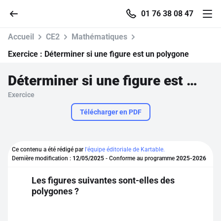
01 76 38 08 47
Accueil
CE2
Mathématiques
Exercice :
Déterminer si une figure est un polygone
Déterminer si une figure est un polygone
Accueil
Exercice
Parcourir
Télécharger en PDF
Recherche
Ce contenu a été rédigé par
l'équipe éditoriale de Kartable.
Dernière modification :
12/05/2025
- Conforme au programme
2025-2026
Se connecter
Les figures suivantes sont-elles des
polygones ?
S'inscrire gratuitement
Pour profiter de 10 contenus offerts.