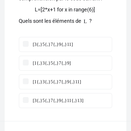
L=[2*x+1 for x in range(6)]
Quels sont les éléments de
?
L
[3{,}5{,}7{,}9{,}11]
[1{,}3{,}5{,}7{,}9]
[1{,}3{,}5{,}7{,}9{,}11]
[3{,}5{,}7{,}9{,}11{,}13]