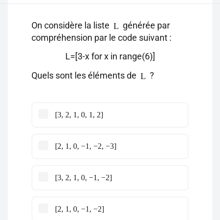
On considère la liste
générée par
L
compréhension par le code suivant :
L=[3-x for x in range(6)]
Quels sont les éléments de
?
L
[3, 2, 1, 0, 1, 2]
[2, 1, 0, −1, −2, −3]
[3, 2, 1, 0, −1, −2]
[2, 1, 0, −1, −2]