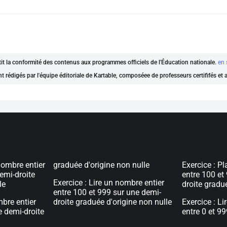
ntit la conformité des contenus aux programmes officiels de l'Éducation nationale.
en 
nt rédigés par l'équipe éditoriale de Kartable, composéee de professeurs certififés et
nombre entier
graduée d'origine non nulle
Exercice : P
demi-droite
entre 100 et
Exercice : Lire un nombre entier
le
droite gradu
entre 100 et 999 sur une demi-
mbre entier
droite graduée d'origine non nulle
Exercice : Li
e demi-droite
entre 0 et 9