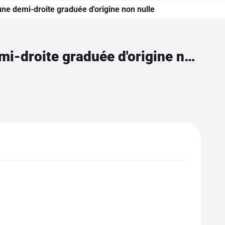
une demi-droite graduée d'origine non nulle
Placer un nombre entier entre 10 et 99 sur une demi-droite graduée d'origine non nulle