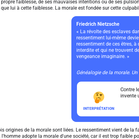
propre faiblesse, de ses mauvaises intentions ou de ses pulsions 
que lui à cette faiblesse. La morale est fondée sur cette culpabil
Friedrich Nietzsche
« La révolte des esclaves d
ressentiment lui-même devient
ressentiment de ces êtres, à qu
interdite et qui ne trouvent
vengeance imaginaire. »
Généalogie de la morale. Un 
Contre l
invente 
trois origines de la morale sont liées. Le ressentiment vient de l
l'homme adopte la morale d'une société, car il est trop faible pou