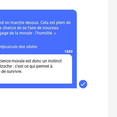
and on marche dessus. Cela est plein de
 la chance de se faire de nouveau
ge de la morale : l'humilité. »
répuscule des idoles
1889
ience morale est donc un instinct
tzsche : c'est ce qui permet à
de survivre.