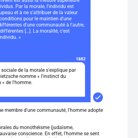
nvient est aussi la mesure supérieure
ividus. Par la morale, l'individu est
oupeau et à ne s'attribuer de la valeur
 conditions pour le maintien d'une
ifférentes d'une communauté à l'autre,
différentes […]. La moralité, c'est
individu. »
1882
e sociale de la morale s'explique par
ietzsche nomme « l'instinct du
 » de l'homme.
nt que membre d'une communauté, l'homme adopte
s morales du monothéisme (judaïsme,
mauvaise conscience. En effet, l'homme se sent