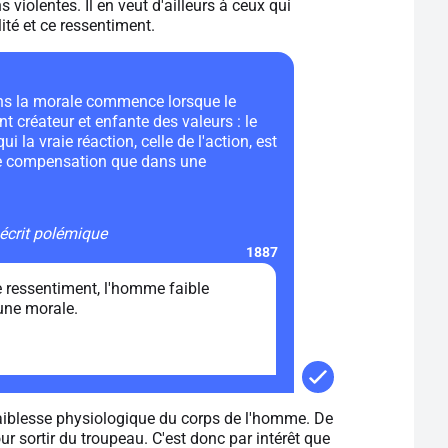
violentes. Il en veut d'ailleurs à ceux qui
ité et ce ressentiment.
ans la morale commence lorsque le
 créateur et enfante des valeurs : le
i la vraie réaction, celle de l'action, est
 de compensation que dans une
écrit polémique
1887
e ressentiment, l'homme faible
une morale.
a faiblesse physiologique du corps de l'homme. De
r sortir du troupeau. C'est donc par intérêt que