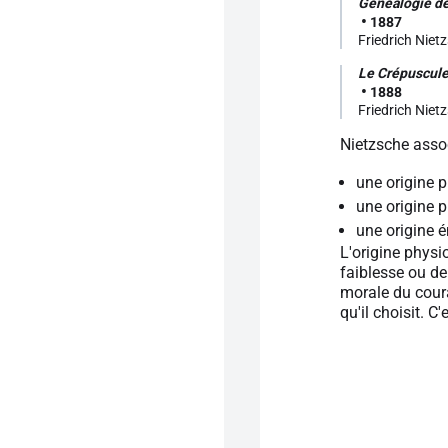
Généalogie de
1887
Friedrich Niet
Le Crépuscule
1888
Friedrich Niet
Nietzsche assoc
une origine p
une origine p
une origine é
L'origine physi
faiblesse ou de
morale du coura
qu'il choisit. 