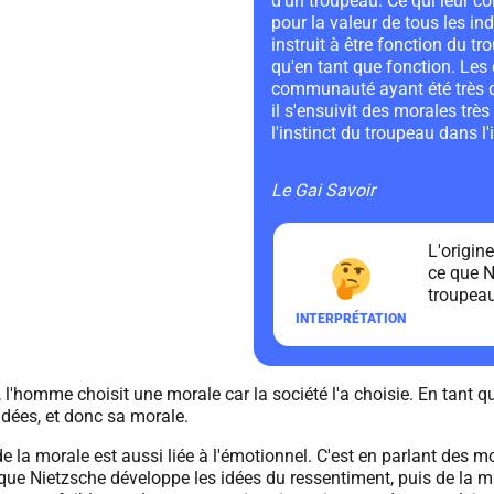
d'un troupeau. Ce qui leur co
pour la valeur de tous les ind
instruit à être fonction du tr
qu'en tant que fonction. Les
communauté ayant été très d
il s'ensuivit des morales très 
l'instinct du troupeau dans l'
Le Gai Savoir
L'origin
ce que N
troupeau
, l'homme choisit une morale car la société l'a choisie. En ta
 idées, et donc sa morale.
e de la morale est aussi liée à l'émotionnel. C'est en parlant de
que Nietzsche développe les idées du ressentiment, puis de la 