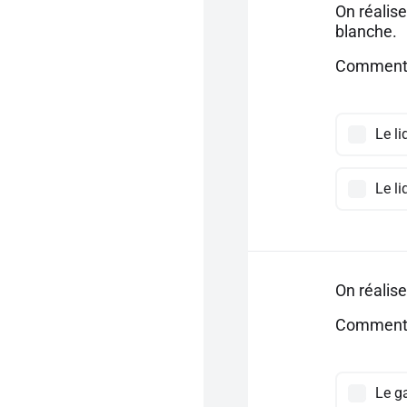
On réalise
blanche.
Comment i
Le li
Le li
On réalise
Comment i
Le g