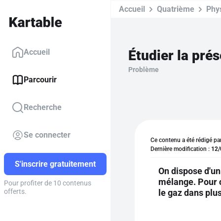
Accueil
Quatrième
Phy
Étudier la pré
Accueil
Problème
Parcourir
Recherche
Se connecter
Ce contenu a été rédigé pa
Dernière modification :
12/
S'inscrire gratuitement
On dispose d'un
mélange. Pour ce
Pour profiter de 10 contenus
le gaz dans plu
offerts.