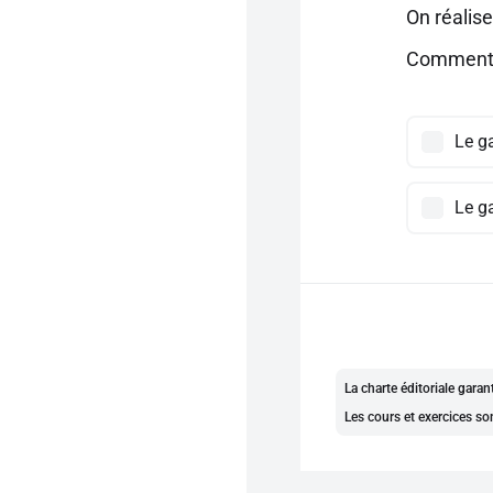
On réalise
Comment i
Le g
Le g
La charte éditoriale gara
Les cours et exercices so