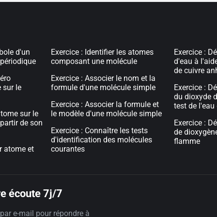
mbole d'un
Exercice : Identifier les atomes
Exercice : D
 périodique
composant une molécule
d'eau à l'aid
de cuivre an
méro
Exercice : Associer le nom et la
sur le
formule d'une molécule simple
Exercice : D
du dioxyde d
Exercice : Associer la formule et
test de l'ea
atome sur le
le modèle d'une molécule simple
partir de son
Exercice : D
Exercice : Connaître les tests
de dioxygène 
d'identification des molécules
flamme
er atome et
courantes
e écoute 7j/7
par e-mail pour répondre à