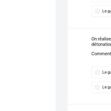
Le g
On réalise
détonatio
Comment i
Le g
Le g