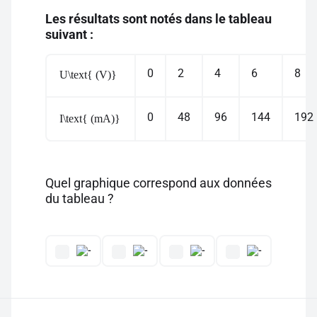
Les résultats sont notés dans le tableau
suivant :
0
2
4
6
8
U\text{ (V)}
0
48
96
144
192
I\text{ (mA)}
Quel graphique correspond aux données
du tableau ?