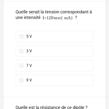
Quelle serait la tension correspondant à
une intensité
?
I=120\text{ mA}
5 V
3 V
7 V
9 V
Quelle est la résistance de ce dipôle ?