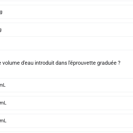
 g
g
e volume d'eau introduit dans l'éprouvette graduée ?
 mL
 mL
 mL