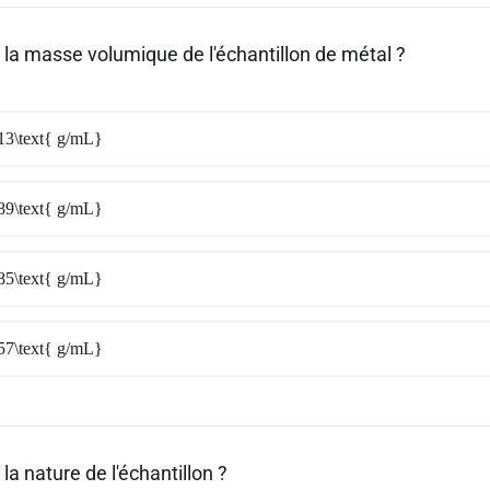
 la masse volumique de l'échantillon de métal ?
13\text{ g/mL}
89\text{ g/mL}
85\text{ g/mL}
57\text{ g/mL}
 la nature de l'échantillon ?