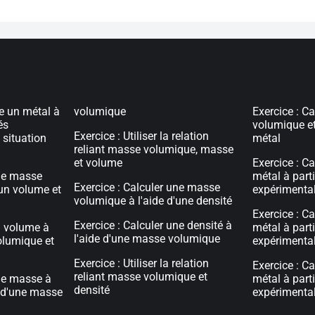
re un métal à
volumique
Exercice : C
és
volumique et
Exercice : Utiliser la relation
situation
métal
reliant masse volumique, masse
et volume
Exercice : C
une masse
métal à part
Exercice : Calculer une masse
'un volume et
expérimenta
volumique à l'aide d'une densité
Exercice : Ca
Exercice : Calculer une densité à
n volume à
métal à part
l'aide d'une masse volumique
olumique et
expérimenta
Exercice : Utiliser la relation
Exercice : Ca
reliant masse volumique et
une masse à
métal à part
densité
t d'une masse
expérimenta