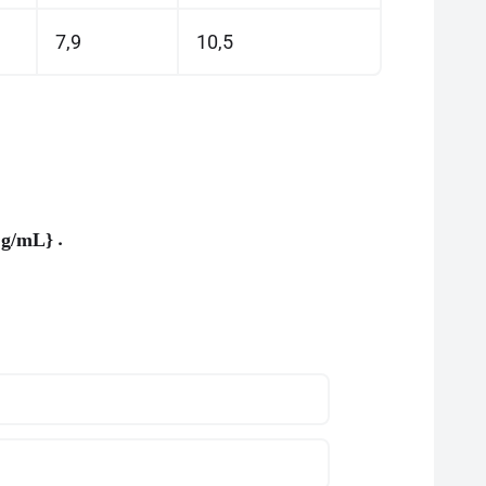
7,9
10,5
.
{ g/mL}