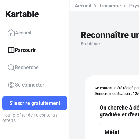
Accueil
Troisième
Phys
Reconnaître un
Accueil
Problème
Parcourir
Recherche
Se connecter
Ce contenu a été rédigé pa
Dernière modification :
12/
S'inscrire gratuitement
On cherche à dé
graduée et d'ea
Pour profiter de 10 contenus
offerts.
Métal