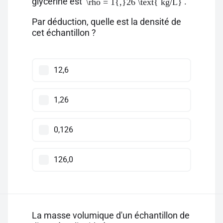
glycérine est
.
\rho = 1{,}26 \text{ kg/L}
Par déduction, quelle est la densité de
cet échantillon ?
12,6
1,26
0,126
126,0
La masse volumique d'un échantillon de