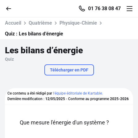
01 76 38 08 47
Accueil
Quatrième
Physique-Chimie
Quiz :
Les bilans d’énergie
Les bilans d’énergie
Accueil
Quiz
Parcourir
Télécharger en PDF
Recherche
Ce contenu a été rédigé par
l'équipe éditoriale de Kartable.
Dernière modification :
12/05/2025
- Conforme au programme
2025-2026
Se connecter
S'inscrire gratuitement
Que mesure l'énergie d'un système ?
Pour profiter de 10 contenus offerts.