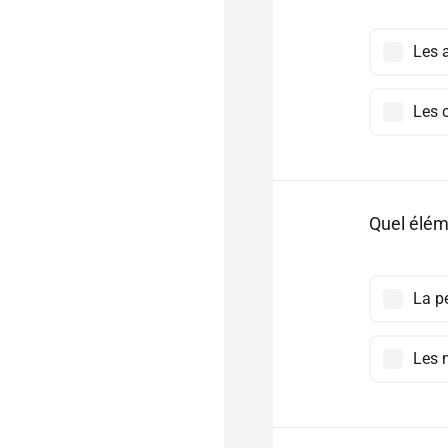
Les a
Les 
Quel élém
La p
Les 