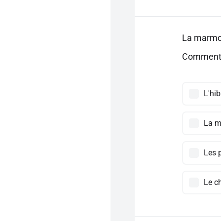
La marmott
Comment a
L'hi
La m
Les 
Le c