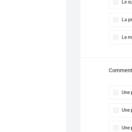
Le s
La p
Le m
Comment a
Une 
Une 
Une 