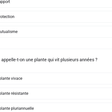
upport
rotection
utualisme
ppelle-t-on une plante qui vit plusieurs années ?
plante vivace
plante résistante
plante pluriannuelle