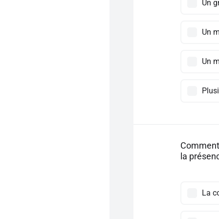
Un g
Un mi
Un mi
Plus
Comment a
la présenc
La c