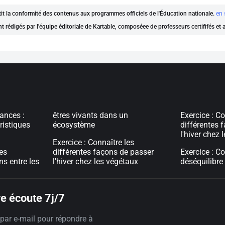
ntit la conformité des contenus aux programmes officiels de l'Éducation nationale.
en 
nt rédigés par l'équipe éditoriale de Kartable, composéee de professeurs certififés et
ances :
êtres vivants dans un
Exercice : Co
ristiques
écosystème
différentes 
l'hiver chez
Exercice : Connaître les
les
différentes façons de passer
Exercice : Co
ns entre les
l'hiver chez les végétaux
déséquilibr
e écoute 7j/7
par e-mail pour répondre à