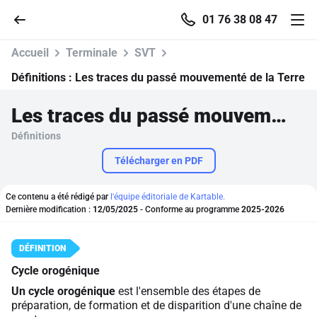
01 76 38 08 47
Accueil
Terminale
SVT
Définitions :
Les traces du passé mouvementé de la Terre
Les traces du passé mouvementé de la Terre
Accueil
Définitions
Parcourir
Télécharger en PDF
Recherche
Ce contenu a été rédigé par
l'équipe éditoriale de Kartable.
Dernière modification :
12/05/2025
- Conforme au programme
2025-2026
Se connecter
Cycle orogénique
S'inscrire gratuitement
Un cycle orogénique
est l'ensemble des étapes de
Pour profiter de 10 contenus offerts.
préparation, de formation et de disparition d'une chaîne de