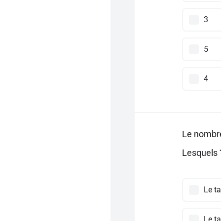
3
5
4
Le nombre
Lesquels
Le ta
Le t