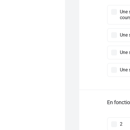
Une 
cour
Une 
Une 
Une s
En fonctio
2