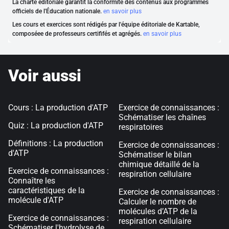
La charte éditoriale garantit la conformité des contenus aux programmes
officiels de l'Éducation nationale.
en savoir plus
Les cours et exercices sont rédigés par l'équipe éditoriale de Kartable,
composéee de professeurs certififés et agrégés.
en savoir plus
Voir aussi
Cours : La production d'ATP
Exercice de connaissances :
Schématiser les chaînes
Quiz : La production d'ATP
respiratoires
Définitions : La production
Exercice de connaissances :
d'ATP
Schématiser le bilan
chimique détaillé de la
Exercice de connaissances :
respiration cellulaire
Connaître les
caractéristiques de la
Exercice de connaissances :
molécule d'ATP
Calculer le nombre de
molécules d’ATP de la
Exercice de connaissances :
respiration cellulaire
Schématiser l'hydrolyse de