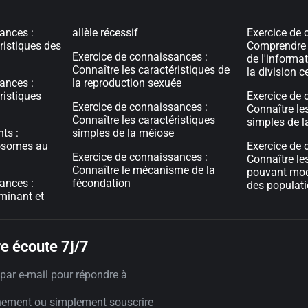
ances :
allèle récessif
Exercice de 
ristiques des
Comprendre l
Exercice de connaissances :
de l'informa
Connaître les caractéristiques de
la division ce
ances :
la reproduction sexuée
ristiques
Exercice de 
Exercice de connaissances :
Connaître le
Connaître les caractéristiques
simples de l
ts :
simples de la méiose
osomes au
Exercice de 
Exercice de connaissances :
Connaître l
Connaître le mécanisme de la
pouvant mod
ances :
fécondation
des populat
ominant et
e écoute 7j/7
par e-mail pour répondre à
nement ou simplement souscrire