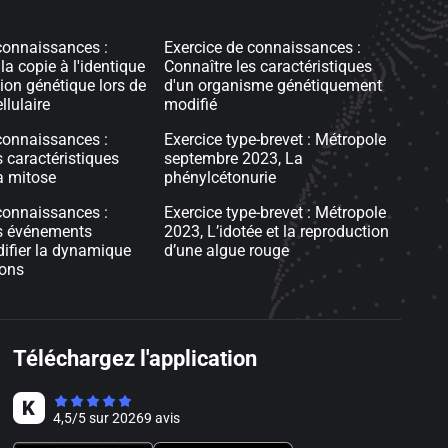
connaissances :
Exercice de connaissances :
a copie à l'identique
Connaître les caractéristiques
tion génétique lors de
d'un organisme génétiquement
llulaire
modifié
connaissances :
Exercice type-brevet : Métropole
s caractéristiques
septembre 2023, La
a mitose
phénylcétonurie
connaissances :
Exercice type-brevet : Métropole
es événements
2023, L’idotée et la reproduction
ifier la dynamique
d’une algue rouge
ions
Téléchargez l'application
4,5
/
5
sur
20269
avis