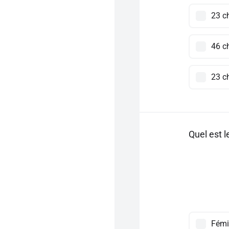
23 c
46 c
23 c
Quel est l
Fémi