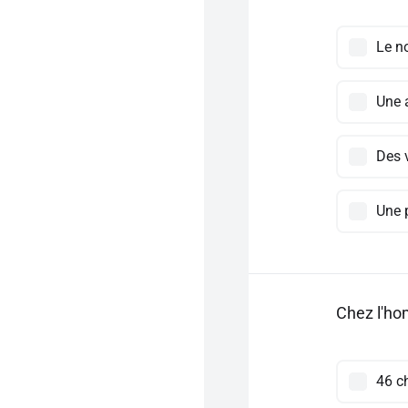
Le n
Une 
Des 
Une 
Chez l'ho
46 c