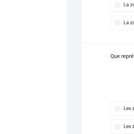
La z
La z
Que repré
Les 
Les 