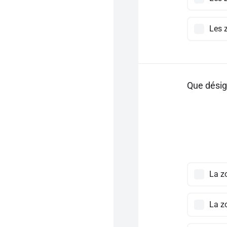
Les 
Que désig
La z
La z