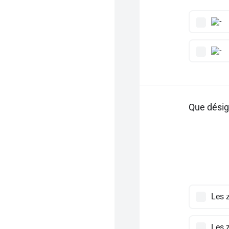
Que désig
Les 
Les 