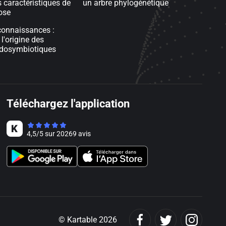
s caractéristiques de
un arbre phylogénétique
ose
connaissances :
l'origine des
ndosymbiotiques
Téléchargez l'application
4,5
/
5
sur
20269
avis
© Kartable 2026