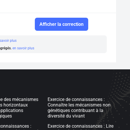
Afficher la correction
savoir plus
 agrégés.
en savoir plus
ce des mécanismes
Exercice de connaissances :
ts horizontaux
Connaître les mécanismes non
pplications
génétiques contribuant à la
giques
diversité du vivant
connaissances :
Exercice de connaissances : Lire