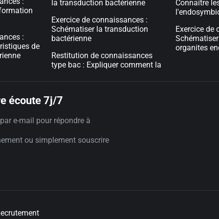
ances :
la transduction bactérienne
Connaître le
sformation
l'endosymbi
Exercice de connaissances :
Schématiser la transduction
Exercice de 
ances :
bactérienne
Schématiser 
ristiques de
organites e
rienne
Restitution de connaissances
type bac : Expliquer comment la
e écoute 7j/7
par e-mail pour répondre à
nement ou simplement souscrire
ecrutement