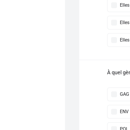
Elles
Elle
Elle
À quel gè
GAG
ENV
POL