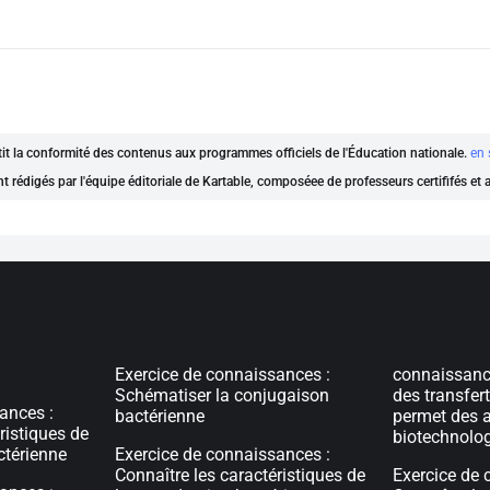
ntit la conformité des contenus aux programmes officiels de l'Éducation nationale.
en 
nt rédigés par l'équipe éditoriale de Kartable, composéee de professeurs certififés et
Exercice de connaissances :
connaissan
Schématiser la conjugaison
des transfer
ances :
bactérienne
permet des a
ristiques de
biotechnolo
ctérienne
Exercice de connaissances :
Connaître les caractéristiques de
Exercice de 