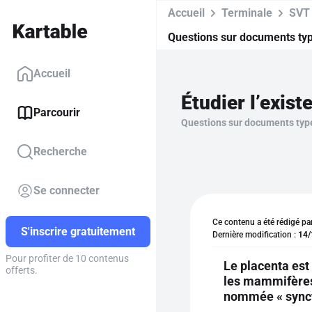
Accueil
Terminale
SVT
Questions sur documents ty
Accueil
Parcourir
Questions sur documents typ
Recherche
Se connecter
Ce contenu a été rédigé pa
S'inscrire gratuitement
Dernière modification :
14/
Pour profiter de 10 contenus
Le placenta est
offerts.
les mammifères.
nommée « syncyt