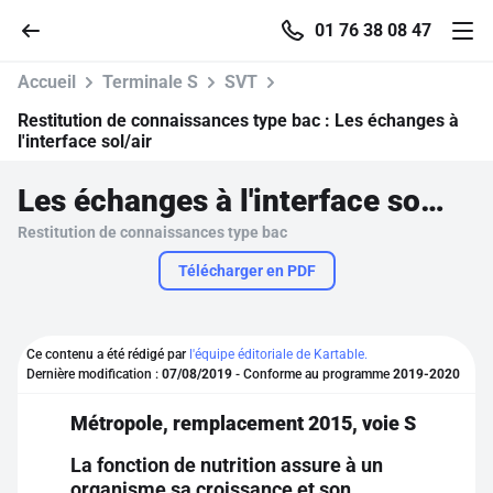
01 76 38 08 47
Accueil
Terminale S
SVT
Restitution de connaissances type bac :
Les échanges à
l'interface sol/air
Accueil
Les échanges à l'interface sol/air
Restitution de connaissances type bac
Parcourir
Télécharger en PDF
Recherche
Ce contenu a été rédigé par
l'équipe éditoriale de Kartable.
Se connecter
Dernière modification :
07/08/2019
- Conforme au programme
2019-2020
Métropole, remplacement 2015, voie S
S'inscrire gratuitement
La fonction de nutrition assure à un
Pour profiter de 10 contenus offerts.
organisme sa croissance et son