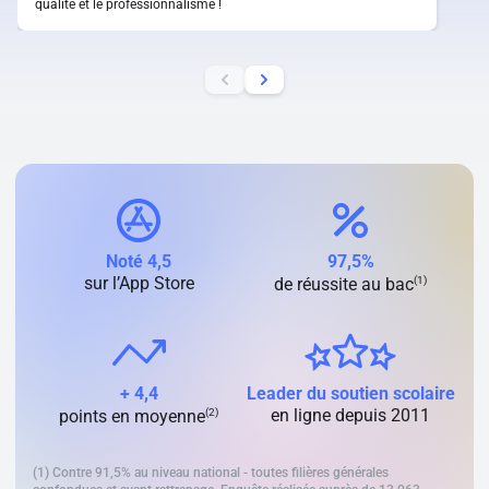
qualité et le professionnalisme !
Noté 4,5
97,5%
sur l’App Store
(1)
de réussite au bac
+ 4,4
Leader du soutien scolaire
(2)
en ligne depuis 2011
points en moyenne
(1) Contre 91,5% au niveau national - toutes filières générales