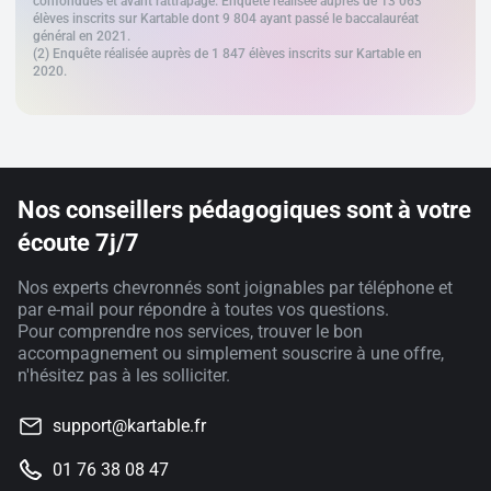
confondues et avant rattrapage. Enquête réalisée auprès de 13 063
élèves inscrits sur Kartable dont 9 804 ayant passé le baccalauréat
général en 2021.
(2) Enquête réalisée auprès de 1 847 élèves inscrits sur Kartable en
2020.
Nos conseillers pédagogiques sont à votre
écoute 7j/7
Nos experts chevronnés sont joignables par téléphone et
par e-mail pour répondre à toutes vos questions.
Pour comprendre nos services, trouver le bon
accompagnement ou simplement souscrire à une offre,
n'hésitez pas à les solliciter.
support@kartable.fr
01 76 38 08 47