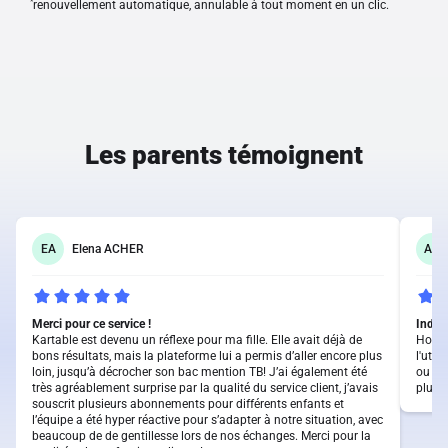
*
renouvellement automatique, annulable à tout moment en un clic.
Les parents témoignent
EA
Elena ACHER
AH
Merci pour ce service !
Indis
Kartable est devenu un réflexe pour ma fille. Elle avait déjà de
Honnê
bons résultats, mais la plateforme lui a permis d’aller encore plus
l'util
loin, jusqu’à décrocher son bac mention TB! J’ai également été
ou qu
très agréablement surprise par la qualité du service client, j’avais
plus l
souscrit plusieurs abonnements pour différents enfants et
l’équipe a été hyper réactive pour s’adapter à notre situation, avec
beaucoup de de gentillesse lors de nos échanges. Merci pour la