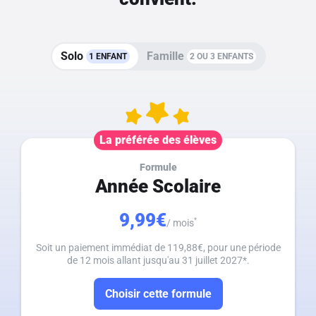
Solo
Famille
1 ENFANT
2 OU 3 ENFANTS
La préférée des élèves
Formule
Année Scolaire
9,99€
*
/ mois
Soit un paiement immédiat de 119,88€, pour une période
de 12 mois allant jusqu'au 31 juillet 2027*.
Choisir cette formule