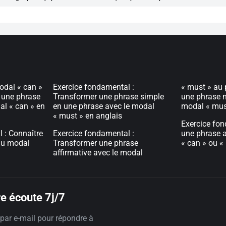
odal « can »
Exercice fondamental :
« must » au 
 une phrase
Transformer une phrase simple
une phrase n
al « can » en
en une phrase avec le modal
modal « must
« must » en anglais
Exercice fon
 : Connaître
Exercice fondamental :
une phrase a
 du modal
Transformer une phrase
« can » ou «
affirmative avec le modal
e écoute 7j/7
par e-mail pour répondre à