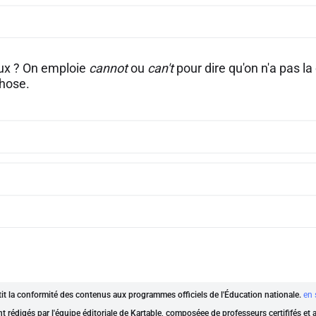
aux ? On emploie
cannot
ou
can't
pour dire qu'on n'a pas la
hose.
ntit la conformité des contenus aux programmes officiels de l'Éducation nationale.
en 
nt rédigés par l'équipe éditoriale de Kartable, composéee de professeurs certififés et