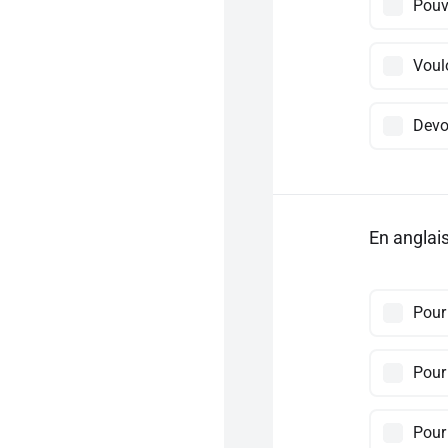
Pouv
Voul
Devo
En anglai
Pour 
Pour 
Pour 