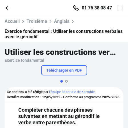
01 76 38 08 47
Accueil
Troisième
Anglais
Exercice fondamental :
Utiliser les constructions verbales
avec le gérondif
Accueil
Utiliser les constructions verbales avec le gérondif
Exercice fondamental
Parcourir
Télécharger en PDF
Recherche
Ce contenu a été rédigé par
l'équipe éditoriale de Kartable.
Se connecter
Dernière modification :
12/05/2025
- Conforme au programme
2025-2026
Compléter chacune des phrases
S'inscrire gratuitement
suivantes en mettant au gérondif le
verbe entre parenthèses.
Pour profiter de 10 contenus offerts.