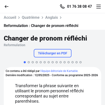
01 76 38 08 47
Accueil
Quatrième
Anglais
Reformulation :
Changer de pronom réfléchi
Changer de pronom réfléchi
Accueil
Reformulation
Parcourir
Télécharger en PDF
Recherche
Ce contenu a été rédigé par
l'équipe éditoriale de Kartable.
Dernière modification :
12/05/2025
- Conforme au programme
2025-2026
Se connecter
Transformer la phrase suivante en
utilisant le pronom personnel réfléchi
S'inscrire gratuitement
correspondant au sujet entre
Pour profiter de 10 contenus offerts.
parenthèses.